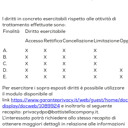
I diritti in concreto esercitabili rispetto alle attività di
trattamento effettuate sono:
Finalità
Diritto esercitabile
Accesso
Rettifica
Cancellazione
Limitazione
Opp
A.
X
X
X
X
B.
X
X
X
X
C.
X
X
X
X
D.
X
X
X
X
X
E.
X
X
X
X
X
Per esercitare i sopra esposti diritti è possibile utilizzare
il modulo disponibile al
link
https://www.garanteprivacy.it/web/guest/home/do
display/docweb/1089924
e inoltrarlo al seguente
recapito: privacydpo@battistellacompany.it.
L’interessato potrà richiedere allo stesso recapito di
ottenere maggiori dettagli in relazione alle informazioni