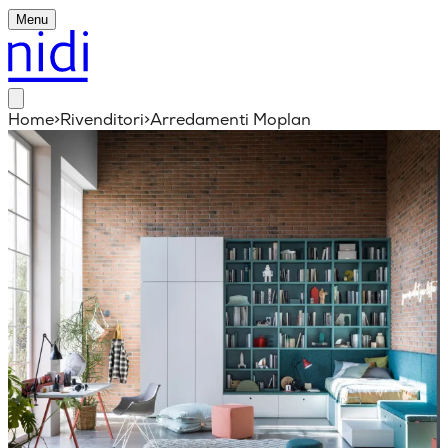
Menu
Home
>
Rivenditori
>
Arredamenti Moplan