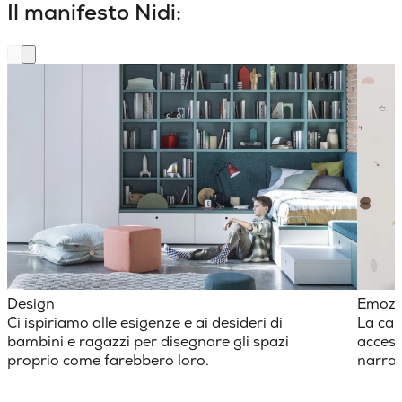
Il manifesto Nidi:
Design
Emozi
Ci ispiriamo alle esigenze e ai desideri di
La cam
bambini e ragazzi per disegnare gli spazi
access
proprio come farebbero loro.
narraz