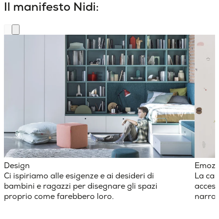
Il manifesto Nidi:
Design
Emozi
Ci ispiriamo alle esigenze e ai desideri di
La cam
bambini e ragazzi per disegnare gli spazi
access
proprio come farebbero loro.
narraz