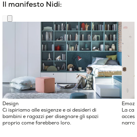
Il manifesto Nidi:
Design
Emozi
Ci ispiriamo alle esigenze e ai desideri di
La cam
bambini e ragazzi per disegnare gli spazi
access
proprio come farebbero loro.
narraz