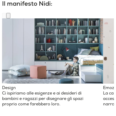
Il manifesto Nidi:
Design
Emozi
Ci ispiriamo alle esigenze e ai desideri di
La cam
bambini e ragazzi per disegnare gli spazi
access
proprio come farebbero loro.
narraz