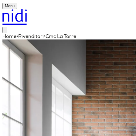
Menu
Home
>
Rivenditori
>
Cmc La Torre