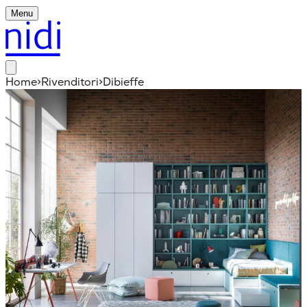
Menu
Home
>
Rivenditori
>
Dibieffe