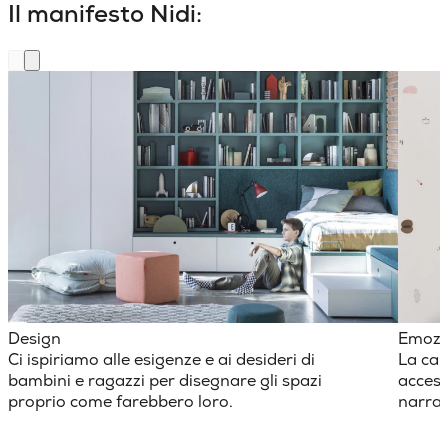
Il manifesto Nidi:
Design
Emozi
Ci ispiriamo alle esigenze e ai desideri di
La cam
bambini e ragazzi per disegnare gli spazi
access
proprio come farebbero loro.
narraz