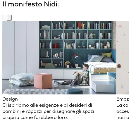
Il manifesto Nidi:
Design
Emozi
Ci ispiriamo alle esigenze e ai desideri di
La cam
bambini e ragazzi per disegnare gli spazi
access
proprio come farebbero loro.
narraz