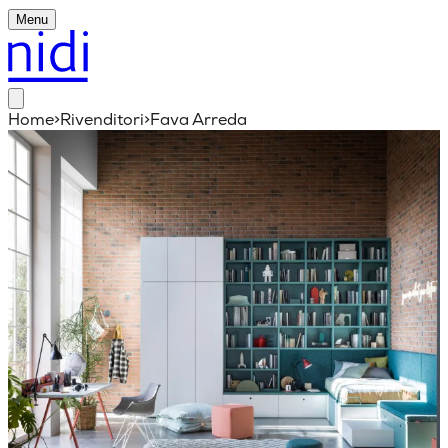
Menu
Home
>
Rivenditori
>
Fava Arreda