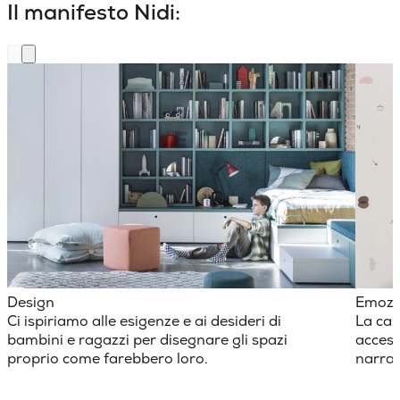
Il manifesto Nidi:
Design
Emozi
Ci ispiriamo alle esigenze e ai desideri di
La cam
bambini e ragazzi per disegnare gli spazi
access
proprio come farebbero loro.
narraz