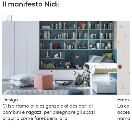
Il manifesto Nidi:
Design
Emozi
Ci ispiriamo alle esigenze e ai desideri di
La cam
bambini e ragazzi per disegnare gli spazi
access
proprio come farebbero loro.
narraz