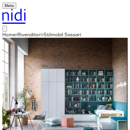
Menu
Home
>
Rivenditori
>
Stilmobil Sassari