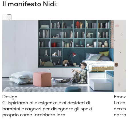
Il manifesto Nidi:
Design
Emozi
Ci ispiriamo alle esigenze e ai desideri di
La cam
bambini e ragazzi per disegnare gli spazi
access
proprio come farebbero loro.
narraz